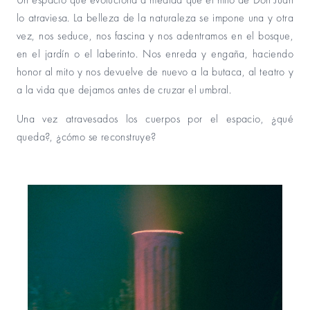
lo atraviesa. La belleza de la naturaleza se impone una y otra
vez, nos seduce, nos fascina y nos adentramos en el bosque,
en el jardín o el laberinto. Nos enreda y engaña, haciendo
honor al mito y nos devuelve de nuevo a la butaca, al teatro y
a la vida que dejamos antes de cruzar el umbral.
Una vez atravesados los cuerpos por el espacio, ¿qué
queda?, ¿cómo se reconstruye?