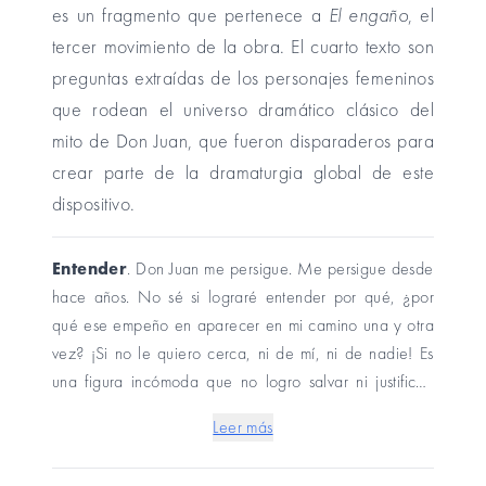
es un fragmento que pertenece a
El engaño
, el
tercer movimiento de la obra. El cuarto texto son
preguntas extraídas de los personajes femeninos
que rodean el universo dramático clásico del
mito de Don Juan, que fueron disparaderos para
crear parte de la dramaturgia global de este
dispositivo.
Entender
. Don Juan me persigue. Me persigue desde
hace años. No sé si lograré entender por qué, ¿por
qué ese empeño en aparecer en mi camino una y otra
vez? ¡Si no le quiero cerca, ni de mí, ni de nadie! Es
una figura incómoda que no logro salvar ni justificar,
que no alcanzo a entender por qué supone tal
Leer más
fascinación mantenida siglo a siglo.